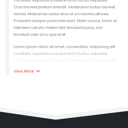
Curabitur vulputate posuere tortor luctus vulputate.
Cras laoreet pretium blandit. Vestibulum luctus laoreet
lacinia. Maecenas luctus arcu ut orci lacinia ultrices.
Praesent semper porta interdum. Etiam cursus, tortor at
interdum rutrum, metus nibh tincidunt purus, non
tincidunt odio arcu quis erat.
Lorem ipsum dolor sit amet, consectetur adipiscing elit.
Curabitur vulputate posuere tortor luctus vulputate.
Cras laoreet pretium blandit. Vestibulum luctus laoreet
lacinia. Maecenas luctus arcu ut orci lacinia ultrices.
View More
Praesent semper porta interdum. Etiam cursus, tortor at
interdum rutrum, metus nibh tincidunt purus, non
tincidunt odio arcu quis erat.
Lorem ipsum dolor sit amet, consectetur adipiscing elit.