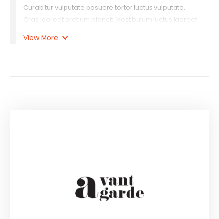
Curabitur vulputate posuere tortor luctus vulputate.
Cras laoreet pretium blandit. Vestibulum luctus laoreet
lacinia. Maecenas luctus arcu ut orci lacinia ultrices.
View More
Praesent semper porta interdum. Etiam cursus, tortor at
interdum rutrum, metus nibh tincidunt purus, non
tincidunt odio arcu quis erat.
Lorem ipsum dolor sit amet, consectetur adipiscing elit.